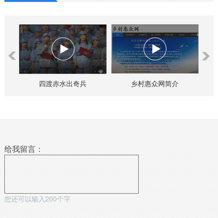
）
四渡赤水出奇兵
乡村惠众网简介
给我留言：
您还可以输入
200
个字