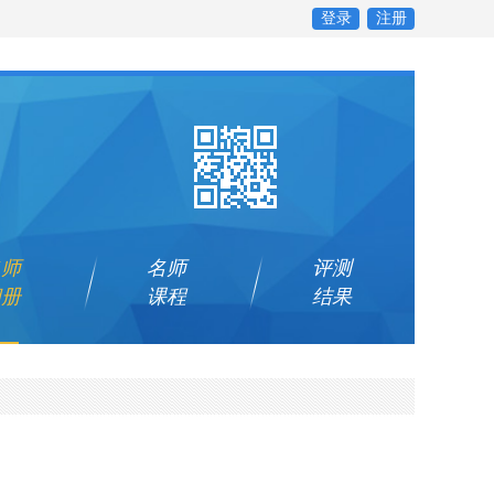
登录
注册
名师
名师
评测
相册
课程
结果