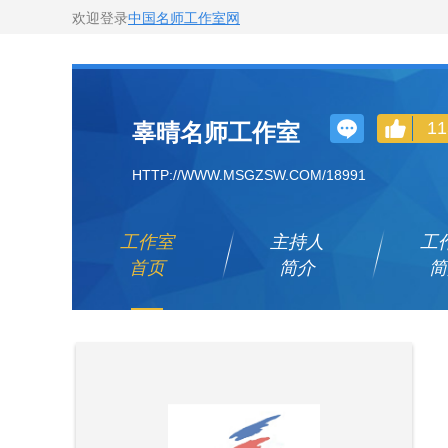
欢迎登录
中国名师工作室网
辜晴名师工作室
11
HTTP://WWW.MSGZSW.COM/18991
工作室
主持人
工
首页
简介
简