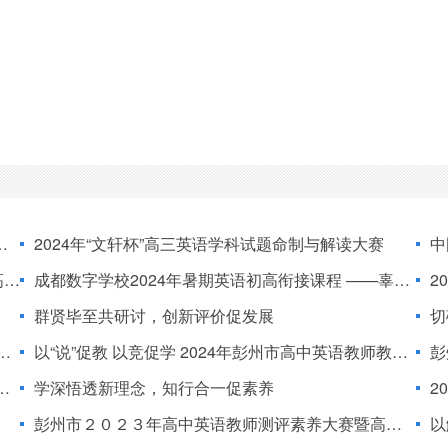
2024年“文轩杯”高三英语学科试题命制与解读大赛
中
场
成都数字学校2024年暑期英语初高衔接课程 ——辜晴名师工作室倾力打造
20
群贤毕至共研讨，创新评价促发展
切
以“说”促教 以竞促学 2024年彭州市高中英语教师教学技能大赛（说课比赛）
彭
学深悟透新理念，知行合一促素养
2
彭州市２０２３年高中英语教师测评素养大赛暨高考试题解读与命题大赛
以