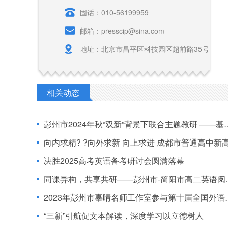
固话：010-56199959
邮箱：presscip@sina.com
地址：北京市昌平区科技园区超前路35号
相关动态
彭州市2024年秋“双新”背景下联合主题教研 ——基于乡镇学校实际学情的高中英语联合教研
向内求精? ?向外求新 向上求进 成都市普通高中新高考新课程新教材实施学科专题类培训高一专
决胜2025高考英语备考研讨会圆满落幕
同课异构，共享共研——彭州市-简阳市高二英语阅读语篇教学专题研讨活动
2023年彭州市辜晴名师工作室参与第十届全国外语教师教育与发展学术研讨会
“三新”引航促文本解读，深度学习以立德树人