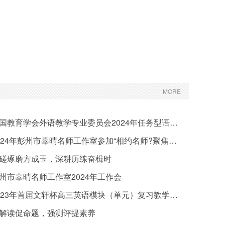
MORE
国教育学会外语教学专业委员会2024年任务型语言教学研讨会
24年彭州市辜晴名师工作室参加“相约名师?聚焦课堂”中小学高效课堂与有效教学设计研讨会
磋琢磨方成玉，深耕历练奋楫时
州市辜晴名师工作室2024年工作会
023年首届文轩杯高三英语模块（单元）复习教学设计及解读比赛简报
解读促命题，强测评提素养