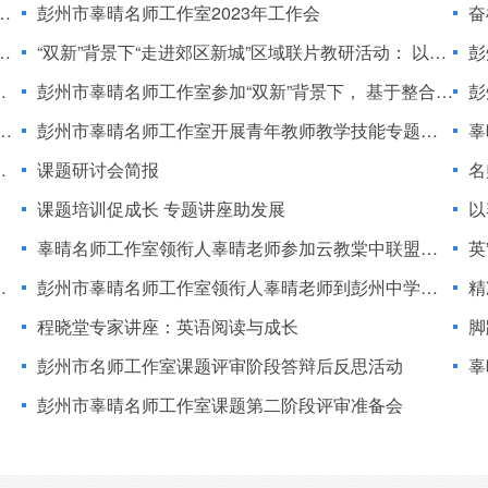
彭州市辜晴名师工作室2023年工作会
奋
“双新”背景下“走进郊区新城”区域联片教研活动： 以关键问题解决促教学质量提升系列活动之二
彭州
彭州市辜晴名师工作室参加“双新”背景下， 基于整合的学科育人路径暨英语文学作品育人价值 主题研讨活动
彭州
彭州市辜晴名师工作室开展青年教师教学技能专题研修会
辜
课题研讨会简报
名
课题培训促成长 专题讲座助发展
以
辜晴名师工作室领衔人辜晴老师参加云教棠中联盟校学术年会“同课异构”教研活动
英”
彭州市辜晴名师工作室领衔人辜晴老师到彭州中学指导工作
精
程晓堂专家讲座：英语阅读与成长
脚
彭州市名师工作室课题评审阶段答辩后反思活动
辜
彭州市辜晴名师工作室课题第二阶段评审准备会