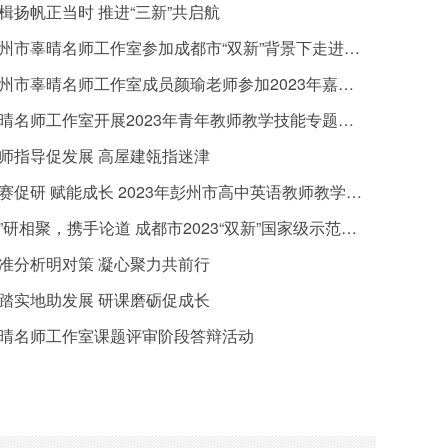
楫扬帆正当时 推进“三新”共启航
市辜晴名师工作室参加成都市“双新”背景下走进郊区新城区域联合教研活动（简阳市-东部新区）
市辜晴名师工作室成员颜瑜老师参加2023年嘉祥教育骨干教师“逐梦北大”研修班圆满结束
晴名师工作室开展2023年青年教师教学技能专题研修 活动
师指导促发展 高屋建瓴指迷津
赛促研 赋能成长 2023年彭州市高中英语教师教学技能大赛（说课比赛）
研相聚，携手论道 成都市2023“双新”国家级示范校及英语学科实验基地联合教研系列活动
准分析明对策 凝心聚力共前行
踏实地助发展 研课磨砺促成长
晴名师工作室课题评审阶段答辩活动